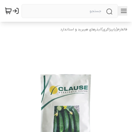
فالفارم(پاییزاگری)
/
بذرهای هیبرید و استاندارد