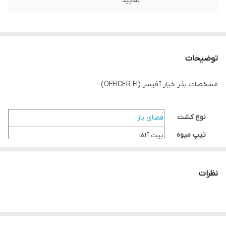
نمایید.
توضیحات
مشخصات بذر خیار آفیسر (OFFICER F1)
نوع کشت
فضای باز
تیپ میوه
بیت آلفا
پارتنوکارپ /
پارتنوکارپ
جاینشیوس
نظرات
شکل میوه
قلمی
اندازه میوه
18 تا 20 سانتیمتر
پوست میوه
دارای برجستگی ها و شیارهای موازی