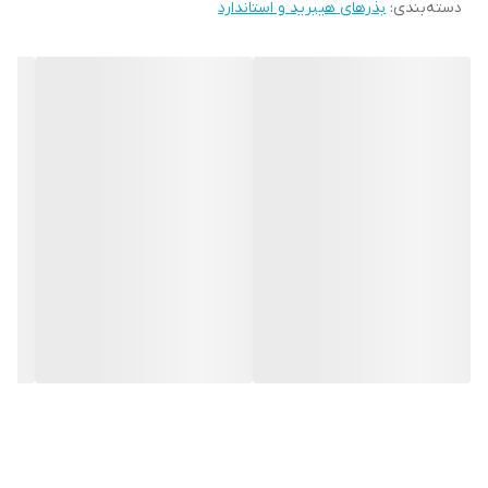
دسته‌بندی
:
بذرهای هیبرید و استاندارد
دوره رسیدگی
نسبتا زودرس
پوشش برگی و
بسیار خوب
حجم بوته
مقاومت ها و
سفیدک آشکار یا پودری (PM), سفیدک داخلی یا
تحمل ها
دروغی(DM), ویروس موزاییک خیار (CMV)
شرکت تولید
کننده / وارد
کلوز/زمین
کننده
بسته بندی
پاکت 2500 عددی
معرفی و توضیح
خرید و استعلام قیمت بذر خیار آفیسر