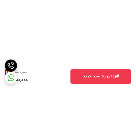
است. همچنین به بیمارگرهای ویروسی رایج از جمله: ویروس زردی
رگبرگ خیار (CVYV) و ویروس موزاییک خیار (CMV) مقاومت نسبی
خوبی دارد.
9,500,000
4
%
افزودن به سبد خرید
9,100,000
برگشت به بالا