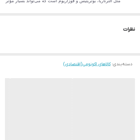
مثل آلترناریا، بوتریتیس و فوزاریوم است که می‌تواند بسیار مؤثر
واقع شود. قارچ آلترناریا به محصولاتی نظیر سیب‌زمینی،
گوجه‌فرنگی، بادمجان، طالبی و… حمله می‌کند. بوتریتیس قارچ
نظرات
بعدی است که به کپک خاکستری شهرت دارد. این نوع کپک به
وفور در توت‌فرنگی و گوجه‌فرنگی مشاهده می‌شود. فوزاریوم
قارچ بعدی است که عامل پژمردگی ساقه و ریشه گیاه است.
طی آسیب این قارچ نکروز و کلروز در گیاه به وجود می‌آید.
دسته‌بندی
:
کالاهای اکونومی(اقتصادی)
زمان مصرف قارچ‌کش رورال
زمان مصرف قارچ‌کش رورال به محض مشاهده اولیه علائم
بیماری بر روی گیاه است. در صورت تداوم و شدت یافتن علائم
بیماری بهتر است دو هفته بعد سمپاشی را تکرار کنید.
میزان و نحوه مصرف قارچ‌کش ایپرودیون کاربندازیم
میزان و طریقه استفاده از قارچ‌کش رورال برای گیاهان مختلف
متفاوت می‌باشد. برای سوختگی غلاف در گیاه برنج محلول‌پاشی