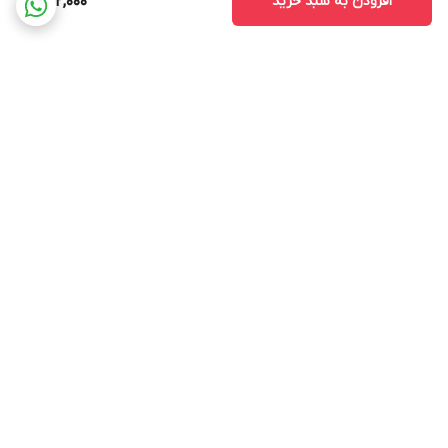
افزودن به سبد خرید
742,000
برگشت به بالا
ارسال ویژه
پشتیبانی ۲۴ ساعته
۷ روز ضمانت بازگشت کالا
ضمانت اصالت کالا