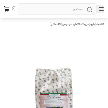
فالفارم(پاییزاگری)
/
کالاهای اکونومی(اقتصادی)