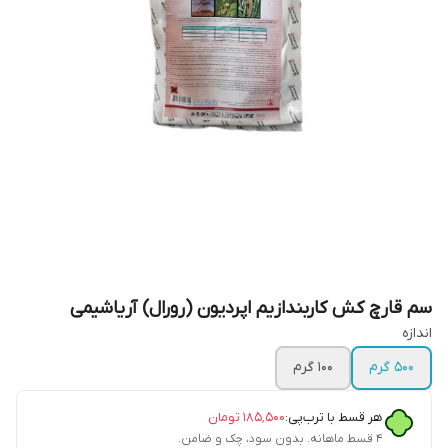
سم قارچ کش کاربندازیم اپردیون (رورال) آریاشیمی
اندازه
500 گرم
100 گرم
هر قسط با ترب‌پی:
۱۸۵٬۵۰۰
تومان
۴ قسط ماهانه. بدون سود، چک و ضامن.