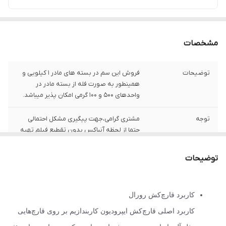
مشخصات
توضیحات
فروش این سم در بسته های مادر 1 کیلویی و
همینطور به صورت فله از بسته مادر در
واحدهای 500 و 100 گرمی امکان پذیر میباشد.
توجه
مشتری گرامی،جهت پیگیری مشکل احتمالی
حتما از لحظه آنباکس بدون تقطیع فیلم تهیه
نمایید.
توضیحات
کاربرد قارچ‌کش رورال
کاربرد اصلی قارچ‌کش ایپرودیون کاربندازیم بر روی قارچ‌هایی