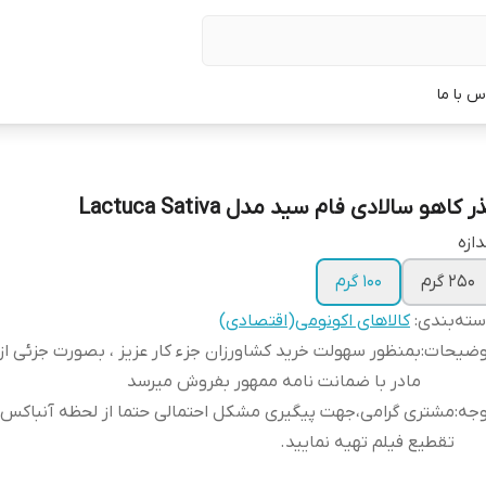
س با ما
ر کاهو سالادی فام سید مدل Lactuca Sativa
دازه
250 گرم
100 گرم
ته‌بندی
:
کالاهای اکونومی(اقتصادی)
وضیحات
:
بمنظور سهولت خرید کشاورزان جزء کار عزیز ، بصورت جزئی از
مادر با ضمانت نامه ممهور بفروش میرسد
وجه
:
مشتری گرامی،جهت پیگیری مشکل احتمالی حتما از لحظه آنباکس
تقطیع فیلم تهیه نمایید.