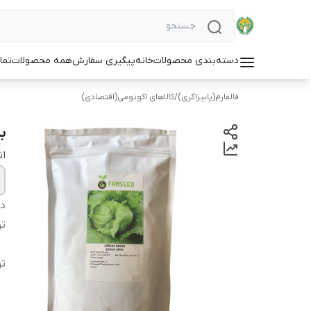
دسته‌بندی محصولات
خانه
پیگیری سفارش
همه محصولات
تما
فالفارم(پاییزاگری)
/
کالاهای اکونومی(اقتصادی)
بذ
ان
دس
ت
ت