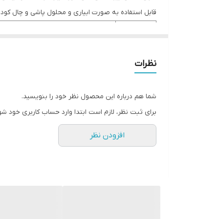
قابل استفاده به صورت ابیاری و محلول پاشی و چال کود
1-آهن
2-منیزیم
3-کوپرنیسیم
نظرات
عناصر
4-بور
5-مولیبدن
شما هم درباره این محصول نظر خود را بنویسید.
6- و سایر ریزمغذی های موردنیاز
برای ثبت نظر، لازم است ابتدا وارد حساب کاربری خود شو
بسته بندی 10کیلوگرمی
افزودن نظر
تحت لیسانس سوئیس
برند شناخته شده و قدرتمند دلتاسویس باعث شده تا خرید