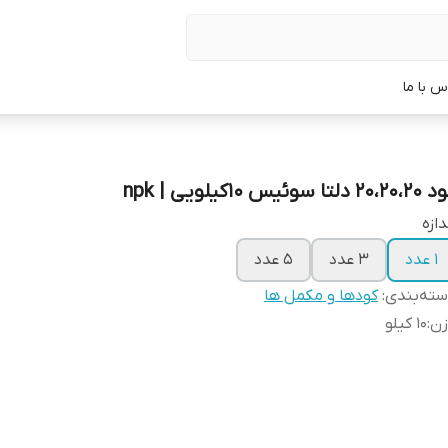
س با ما
20، دلتا سوئیس 10کیلویی | npk
دازه
1 عدد
3 عدد
5 عدد
ته‌بندی
:
کودها و مکمل ها
زن
:
10 کیلو