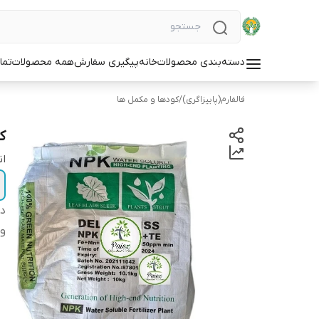
دسته‌بندی محصولات
خانه
پیگیری سفارش
همه محصولات
تما
فالفارم(پاییزاگری)
/
کودها و مکمل ها
کود 20،20
ان
دس
و