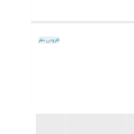
افزودن نظر
ده نماید و جای هیچ شک و شبهه را باقی نمیگذارد.