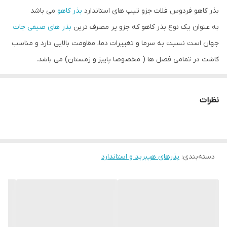
بذر کاهو فردوس فلات جزو تیپ های استاندارد
بذر کاهو
می باشد
به عنوان یک نوع بذر کاهو که جزو پر مصرف ترین
بذر های صیفی جات
جهان است نسبت به سرما و تغییرات دما، مقاومت بالایی دارد و مناسب
کاشت در تمامی فصل ها ( مخصوصا پاییز و زمستان) می باشد.
دوره ی رشد این رقم کاهو یعنی فاصله ی بین
خرید بذر
مرغوب، کاشت
آن تا برداشت را میتوان ۷۵ روز دانست.
نظرات
در رابطه با ظاهر آن میتوان به برگ های فشرده و در هم پیچیده آن
همراه با رنگ سبز ملایم آن اشاره کرد. همچنین دارای بوتهای قوی و
پربرگ می باشد، که در بخش میانی آن رنگ برگها روشنتر می شود
دسته‌بندی
:
بذرهای هیبرید و استاندارد