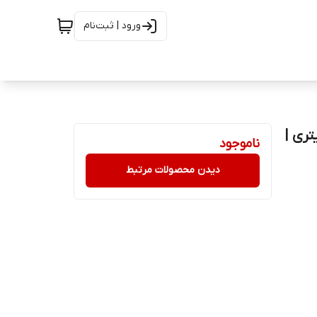
ورود | ثبت‌نام
فن پیروکسی میت (ارتوس) رجا شیمی 0.5لیتری |
ناموجود
دیدن محصولات مرتبط