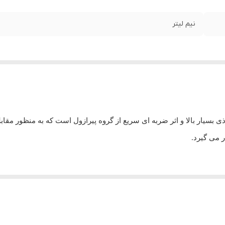
نیم لیتر
سیار بالا و اثر ضربه ای سریع از گروه پیرازول است که به منظور مقابله 
 می گیرد.
فت
میزان مصرف
قرمز
0/5 تا0/7 لیتر در هزار لیتر آب
+1% روغن ولک