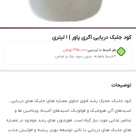
کود جلبک دریایی اگری پاور | 1 لیتری
هر قسط با ترب‌پی:
۳۵۰٬۰۰۰
تومان
۴ قسط ماهانه. بدون سود، چک و ضامن.
توضیحات
کـود جلبـک، محـرک رشـد قـوی حـاوی عصـاره هـای جلبـک هـای دریـایی ،
اسـیدهای آلی هیومیـک و فولویـک، اسـیدهای آمینـه، ویتامـین ها و
عناصر غذایی مورد نیاز گیاه است. هورمـون هـای رشـد موجـود در عصـاره
هـای جلبـک هـای دریـایی بـا تاثیر توسـعه بهـتر ریشـه و افزایـش جـذب