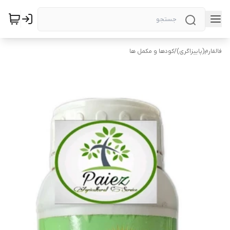
فالفارم(پاییزاگری)
/
کودها و مکمل ها