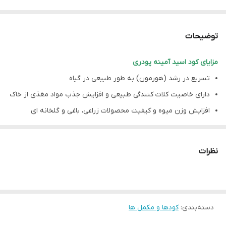
توضیحات
مزایای کود اسید آمینه پودری
تسریع در رشد (هورمون) به طور طبیعی در گیاه
دارای خاصیت کلات کنندگی طبیعی و افزایش جذب مواد مغذی از خاک
افزایش وزن میوه و کیفیت محصولات زراعی، باغی و گلخانه ای
افزایش مقاومت گیاه در برابر تنش های گرمایی، سرمایی و …
توصیه ها:
نظرات
جهت استفاده از اسید آمینه پودری علاوه بر اینکه میزان مصرف بایستی
کاملا مطابق با اطلاعات درج شده روی کالا باشد، در صورت اقدام به ترکیب
با سایر کودها و سموم، قبل از مصرف ابتدا در مقیاس کوچک تست شود.
آنالیز
:
دسته‌بندی
:
کودها و مکمل ها
تجزیه ضمانت شده