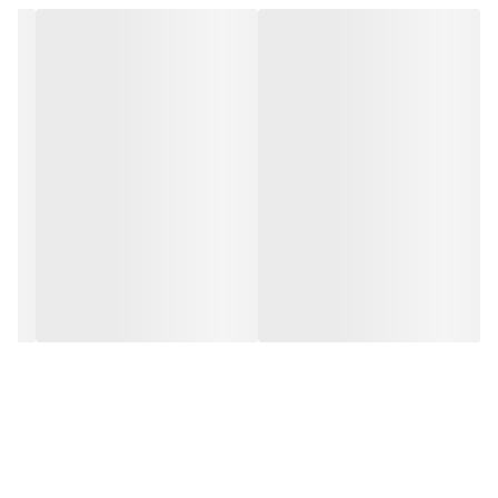
اسید آمینه کل (
Total Amino
۵۰.۳۹%
)
Acid
حلالیت در آب (
Water Solublity
)
۹۹.۷%
آرسنیک (
Arsenic
)
–
سرین (
Serine
)
۶.۴۳%
هیستیدین (
Histidine
)
۰.۳۹%
مقدار پی اچ (
PH Value
)
۵.۳
فلزات سنگین (
Heavy Metals
)
–
اسید آسپارتیک (
Aspartic Acid
)
۴.۱۳%
اسید گلوماتیک (
Glutamic Acid
)
۵.۷۶%
گلیسین (
Glycine
)
۵.۶۰%
آرژنین (
Arginine
)
۳.۶۱%