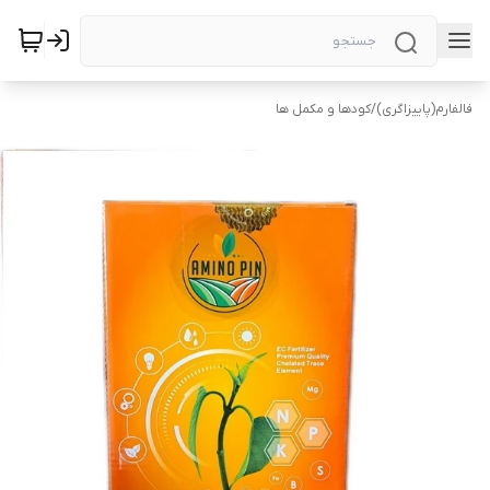
فالفارم(پاییزاگری)
/
کودها و مکمل ها