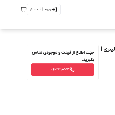
ورود | ثبت‌نام
سم حشره کش و کنه کش پرمترین (آمبوش) گرین ورلد 1لیتری |
جهت اطلاع از قیمت و موجودی تماس
بگیرید.
09162228553