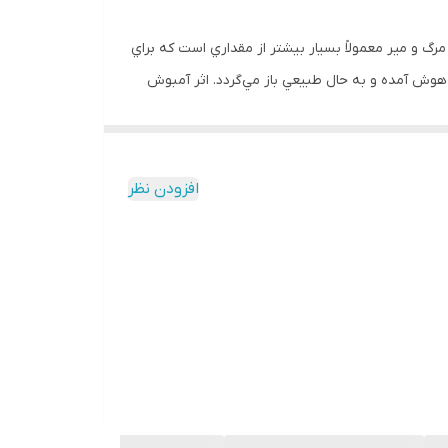
م براي ايجاد مرگ و مير معمولاً بسيار بيشتر از مقداري است كه براي
 هوش آمده و به حال طبيعي باز مي‌گردد. اثر آمبوش
. آمبوش ميزان حساسيت ناحيه پس سيناپسي را به
GAB) را در ناحيه پيش سيناپسي افزايش داده و باعث ممانعت از انتقال پيامهاي عصبي مي‌شود. آمبوش
ت. خاصيت حشره كشي آمبوش به مقدار دز توصيه شده
افزودن نظر
حشره (در مقادير مصرف كم) را از خود نشان مي‌دهد.
ه منظور كنترل سخت بالپوشان، بالپولكداران، دوبالان،
 هسته دار و قابل استفاده است.
 ناسازگار بوده و قابل اختلاط نيست.