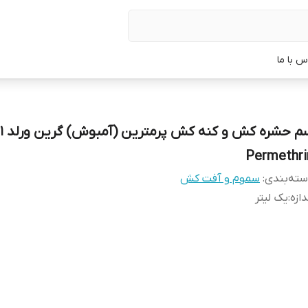
س با ما
Permethri
ته‌بندی
:
سموم و آفت کش
دازه
:
یک لیتر