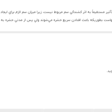
 (knock down) سريع دارد. اين تأثير مستقيماً به اثر كشندگي سم مربوط نيست، زيرا ميزان سم لاز
يترينهاست بطوريكه باعث افتادن سريع حشره مي‌شوند ولي پس از مدتي حشره به
ت رابطه مستقيم دارد(كارايي اين تركيب همبستگي منفی با افزايش دما دارد)
تحريكات عصبي كاهش مي‌دهد. همچنین ميزان رها سازي گاما آمينو بوتريك اسيد (A
ت و سطح برگ مي‌شود و در نتيجه در مقابل اثر شسته شدن باران مقاوم اس
گي دارد. اين تركيب علاوه بر اثر ضربه اي، خاصيت دور كنندگي وعدم تغذيه 
ید.
 براي كنترل آفات دارد و تا حدی خاصيت دوركنندگي دارد. بطورکلی اين تركيب ب
ا، سبزيجات و صيفي جات، پسته، گردو، انجیر، انگور و درختان ميوه دانه دار و
داشته ولي روي برخي گياهان زينتي گياهسوزي دارد. با تركيب نيترات كلسيم نيز