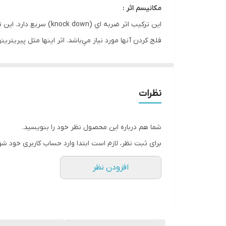
مكانيسم اثر :
اين تركيب اثر ضربه اي
فلج كردن آنها مورد نياز مي‌باشد. اثر اينها مثل پیر
ناشي از مهار كنندگي اعصاب بوده و با کاهش درجه حرار
چربي دوست بوده و به راحتي جذب لايه كوتيكول حشرا
نظرات
در مورد هر آفت وپوشش كامل لايه سم روي سطح برگ بست
شما هم درباره این محصول نظر خود را بنویسید.
موارد مصرف :
برای ثبت نظر، لازم است ابتدا وارد حساب کاربری خود شو
پرمترین سريع الاثر و با طيف وسيع بوده كه دوام مناسبي
افزودن نظر
زنبورها و حشرات مكنده روي توتون، چغندرقند، پنبه، سوي
سازگاري و اختلاط :
پرمترین در دز توصيه شده سازگاري خوبي با گياهان فوق 