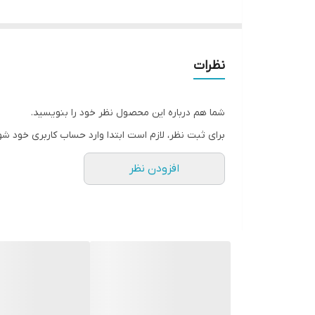
هستند که خود گیاه می‌تواند آن را تولید و مصرف کند.
نحوه مصرف کود اسید آمینه
این کود هم از طریق ریشه و هم از طریق برگ میتواند ج
نظرات
کشت ها بصرفه نباشد.
مقدار مصرف کود اسید آمینه
شما هم درباره این محصول نظر خود را بنویسید.
دز مصرف با توجه به آنالیز کود و شرکت تولید کنند
برای ثبت نظر، لازم است ابتدا وارد حساب کاربری خود شو
محلول پاشی می شود.
افزودن نظر
مزیت استفاده از کود آمینو اسید
تمام مواد غذایی که گیاه از طریق ریشه و برگ جذب م
های مختلف گیاه میشود. پس مصرف کود اسید امینه به ما
افزایش کیفیت محصول
بهبود طعم و قند میوه
بالا رفتن مقاومت گیاه در برابر انواع تنش ها
تسریع در زمان رسیدگی