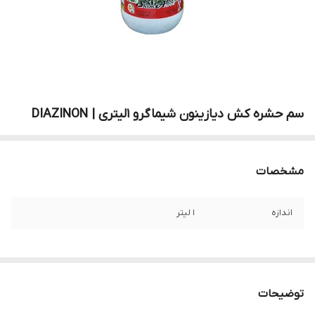
سم حشره کش دیازینون شیماگرو 1لیتری | DIAZINON
مشخصات
اندازه
ا لیتر
توضیحات