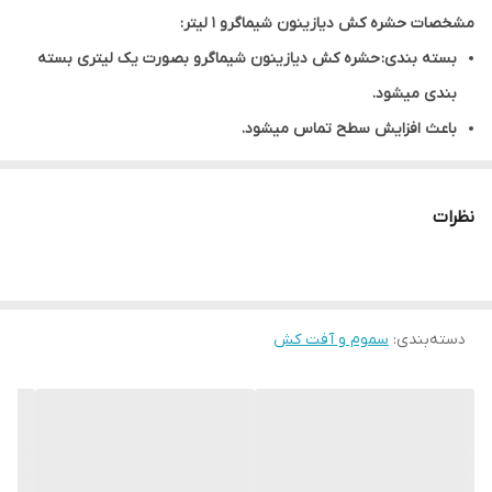
مشخصات حشره کش دیازینون شیماگرو ۱ لیتر:
بسته بندی: حشره کش دیازینون شیماگرو بصورت یک لیتری بسته
بندی میشود.
باعث افزایش سطح تماس میشود.
دارای تبخیر بسیار پایین میباشد.
ارتقای سطح مصرف کنندگان و محیط زیست را به دنبال دارد.
نظرات
دارای حلالیت فوق العاده میباشد.
پخش شوندگی و چسبندگی عالی دارد.
دیازینون شیماگرو حشره‌کش و کنه‌کشی غیرسیستمیک ازگروه
دسته‌بندی
:
سموم و آفت کش
ارگانوفسفره است که با نحوه اثر تنفسی, تماسی و گوارشی طیف
وسیعی از افات را کنترل می‌کند. دیازینون علاوه برخاصیت تماسی,
دارای خاصیت نفوذی (عبوراز برگ) نیز می‌باشد. دیازینون با دارا بودن
اثرضربه ای, دوام طولانی دارد.
دیازینون جزو سموم فسفره ویک حشره کش نسبتا فراراست.این