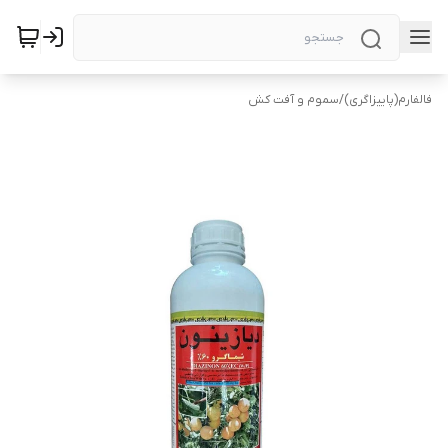
فالفارم(پاییزاگری)
/
سموم و آفت کش