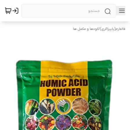
فالفارم(پاییزاگری)
/
کودها و مکمل ها