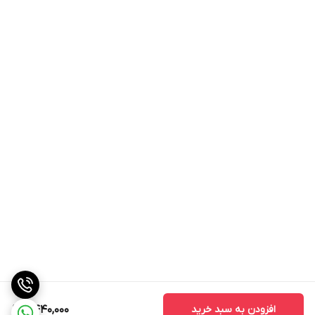
فروشگاه پاییزدیدن فرمایید یا با شماره
های
09033338553
و
06142446786
با کارشناسان ما در ارتباط
باشید.
افزودن به سبد خرید
2,440,000