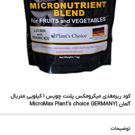
کود ریزمغذی میکرومکس پلنت چویس 1 کیلویی متریال
آلمان |MicroMax Plant's choice GERMANY
توضیحات