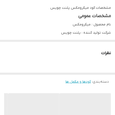
مشخصات کود میکرومکس پلنت چویس
مشخصات عمومی
نام محصول
: میکرومکس
شرکت تولید کننده
: پلنت چویس
کشور تولید کننده :
امریکا
حجم هر بسته :
۱ کیلو
نظرات
مناسب برای
: انواع گیاهان
نوع کود
: پودر
دسته‌بندی
:
کودها و مکمل ها