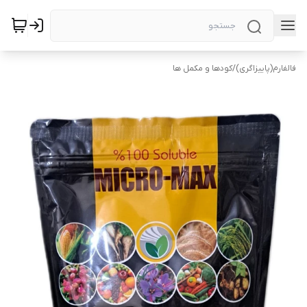
فالفارم(پاییزاگری)
/
کودها و مکمل ها