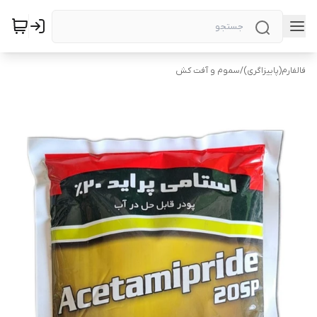
فالفارم(پاییزاگری)
/
سموم و آفت کش