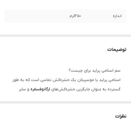
اندازه
250گرم
توضیحات
سم استامی پراید برای چیست؟
استامی پراید یا موسپیلان یک حشره‌کش تماسی است که به طور
گسترده به عنوان جایگزین حشره‌کش‌های
ارگانوفسفره
و سایر
حشره‌کش‌های معمول مصرف می‌گردد. این حشره‌کش جهت
کنترل حشرات مکنده روی انواع گیاهان برگ‌ زینتی، مرکبات، انگور،
نظرات
پنبه و گل و گیاهان زینتی استفاده می‌گردد.
استفاده‌ اولیه از
سم استامی پراید
برای کنترل حشراتی نظیر