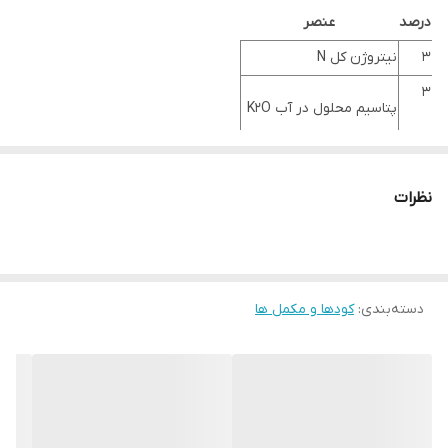
درصد
عنصر
3
نیتروژن کل N
3
پتاسیم محلول در آب K2O
3
فسفر قابل استفاده P2O35
35
کربن آلی
نظرات
6/5
اسیدیته (نسبت 1:5)
10
رطوبت
7/16
هدایت الکتریکی
دسته‌بندی
:
کودها و مکمل ها