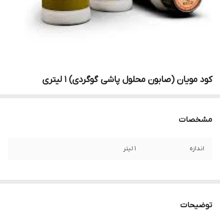
کود مویان (صابون محلول پاشی گوگردی) ۱ لیتری
مشخصات
اندازه
1 لیتر
توضیحات