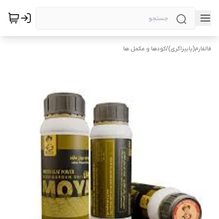
فالفارم(پاییزاگری)
/
کودها و مکمل ها