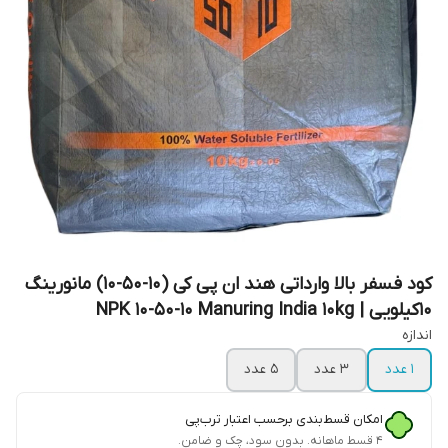
کود فسفر بالا وارداتی هند ان پی کی (10-50-10) مانورینگ
10کیلویی | NPK 10-50-10 Manuring India 10kg
اندازه
1 عدد
3 عدد
5 عدد
امکان قسط‌بندی برحسب اعتبار ترب‌پی
۴ قسط ماهانه. بدون سود، چک و ضامن.