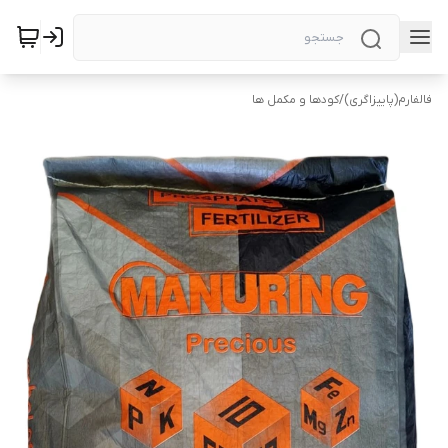
فالفارم(پاییزاگری)
/
کودها و مکمل ها