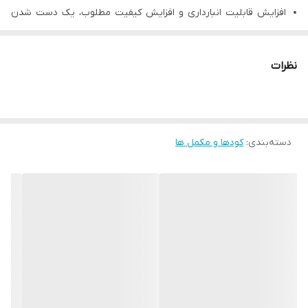
افزایش قابلیت انبارداری و افزایش کیفیت مطلوب، یک دست شدن
سایز و رنگ­ گیری میوه
مناسب برای استفاده در خاک­های شور
نظرات
افزایش مقاومت گیاه در برابر شرایط نامساعد و مقاومت در برابر
خوابیدگی در غلات (ورس)
نحوه مصرف: محلول­پاشی، آب آبیاری و خاکی
دسته‌بندی
:
کودها و مکمل ها
بسته ­بندی: کیسه ۱۰ کیلوگرمی
میزان مصرف کود کامل NPK 10-50-10
میزان مصرف
میزان
محلول­پاشی
مصرف خاکی
محصولات
(کیلوگرم /
(کیلوگرم /
هزار لیتر
هکتار)
آب)