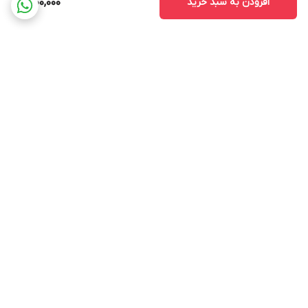
افزودن به سبد خرید
9,100,000
کلات
۱۵۰
ppm
شده با
EDTA
برگشت به بالا
ارسال ویژه
پشتیبانی ۲۴ ساعته
۷ روز ضمانت بازگشت کالا
ضمانت اصالت کالا