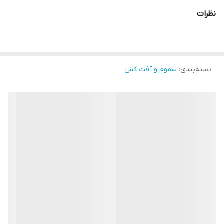
محصولات مورد نظر بیان شده است:
نظرات
موارد مصرف
نام آفت
مقدار مصرف
۸ میلی‌لیتر برای هر ۱۰۰ متر
گلخانه‌ها
عسلک، شته، تریپس
مکعب فضا
دسته‌بندی
:
سموم و آفت کش
درختان میوه
شته‌ها
۱ تا ۲ در هزار
مگس سفید، تریپس
صیفی‌جات
۰.۵ تا ۱ در هزار
و شته‌ها
سبزی‌کاری
مگس سفید
۱.۵ تا ۲ در هزار
چای‌کاری
شته، تریپس
۰.۵ تا ۱ در هزار
این محصول کولین استراز خون را کاهش می‌دهد به همین دلیل برای
استفاده در محیط خانه توصیه نمی‌شود.