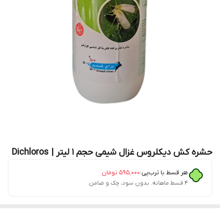
حشره کش دیکلروس غزال شیمی حجم 1 لیتر | Dichloros
هر قسط با ترب‌پی:
۵۹۵٬۰۰۰
تومان
۴ قسط ماهانه. بدون سود، چک و ضامن.