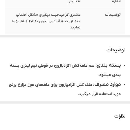
اندازه
0.5 لیتر
توضیحات
مشتری گرامی،جهت پیگیری مشکل احتمالی
حتما از لحظه آنباکس بدون تقطیع فیلم تهیه
نمایید.
توضیحات
بسته بندی:
سم علف کش اگزادیازون در قوطی نیم لینری بسته
بندی میشود.
موارد مصرف:
علف کش اگزادیازون برای علف‌های هرز مزارع برنج
مورد استفاده قرار میگیرد.
میزان مصرف:
به مقدار 3.5 تا 4 لیتر در هکتار مصرف میشود.
زمان مصرف:
پس از عمل نشاء و قبل از دوبرگی شدن سوروف باید
نظرات
استفاده گردد.