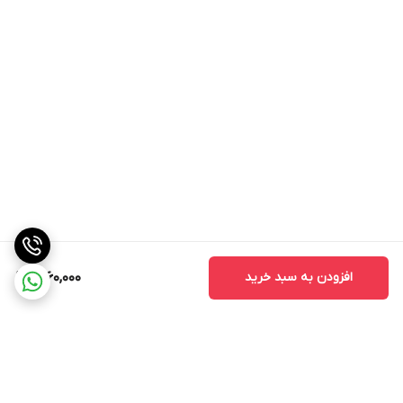
اگزادیازینون %25 امولسيون%EC 25 که به مقدار 3 ليتر در هکتار
بصورت بعد از کاشت و قبل از سبز شدن علفهاي هرز در مزارع پياز
شامل پيچک، انواع تاج خروس، سوروف و انواع ارزن وحشي استفاده
مي شود.
اين علف کش روي علف هاي هرز تک لپه اي و دو لپه اي در برنج
موثر مي باشد. همچنين اين علف کش را مي توان جهت کنترل
علفهاي هرز پهن برگ و باريک برگ يکساله بصورت پس از رويشي و
قبل از رويشي در روي محصولاتي نظير گياهان زينتي، درختان ميوه،
مرکبات، انگور، پنبه، سويا، آفتابگردان توصيه نمود.
بهترين زمان مصرف اگزاديازينون قبل از دو برگي شدن سوروف، حدود
افزودن به سبد خرید
1,260,000
پنج تا هشت روز پس از نشاکاري وقتيکه دو سانتيمتر آب (از کف
مزرعه) کاملا سطح مزرعه را پوشانده، بطوري که خاک مزرعه نمايان
نباشد مي توان اگزاديازون را در سطح مزرعه پاشيد.
سازگاري و اختلاط: