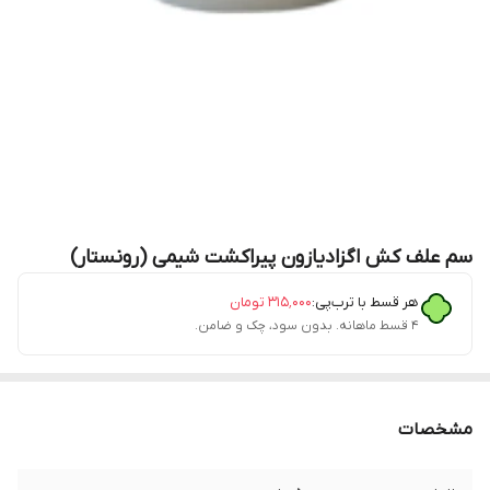
سم علف کش اگزادیازون پیراکشت شیمی (رونستار)
هر قسط با ترب‌پی:
۳۱۵٬۰۰۰
تومان
۴ قسط ماهانه. بدون سود، چک و ضامن.
مشخصات