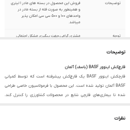
توضیحات
فروش این محصول در بسته های مادر 1 لیتری
و همینطور به صورت فله از بسته مادر در
واحدهای 100 و 500 سی سی امکان پذیر
میباشد.
توجه
مشتری گرامی،جهت پیگیری مشکل احتمالی
حتما از لحظه آنباکس بدون تقطیع فیلم تهیه
نمایید.
توضیحات
قارچ‌کش اینوور BASF (باسف) آلمان
قارچکش اینوور BASF یک قارچ‌کش پیشرفته است که توسط کمپانی
BASF آلمان تولید شده است. این محصول با فرمولاسیون خاصی طراحی
شده تا بیماری‌های قارچی شایع در محصولات کشاورزی را کنترل کند.
ترکیب اصلی آن زیرلکس موجود در محلول امولسیون است که اثربخشی
قوی و طولانی‌مدت در برابر طیف گسترده‌ای از قارچ‌ها دارد.
نظرات
قارچ‌کش اینوور یک محصول کشاورزی بسیار مؤثر است که حاوی سه