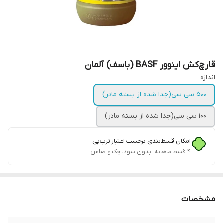
قارچ‌کش اینوور BASF (باسف) آلمان
اندازه
500 سی سی(جدا شده از بسته مادر)
100 سی سی(جدا شده از بسته مادر)
امکان قسط‌بندی برحسب اعتبار ترب‌پی
۴ قسط ماهانه. بدون سود، چک و ضامن.
مشخصات