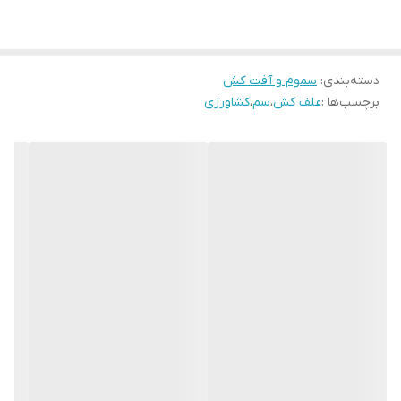
از بین رفتن تمامی آن ها می شود. یکی از نکات بسیار مهم در
خصوص سم سلکت سوپر این است که حدود سه ساعت پس از
استفاده از سم هیچ نوع عامل خارجی مثل بارش باران تاثیری در اثر
دسته‌بندی
:
سموم و آفت کش
برچسب‌ها :
علف کش
،
سم
،
کشاورزی
گذاری سم ندارد. علف کش سلکت سوپر با فرمولاسیون EC12%دارای
ماده موثر کلتودیم صدو بیست گرم در لیتر، یک نوع علف کش
سیستمیک و انتخابی بسیار عالی از خانواده شیمیایی سیکلو
هگزالیدیون اگزایم می باشد؛ که برای کنترل نمودن علف های هرز
باریک، برگ یک ساله و چندساله در مزارع چغندر قند، پیاز و سویا
فرموله شده است. سلکت سوپر یک نوع علف کش است که از
طریق برگ ها جذب می شود و به سایر اندام های علف هرز انتقال
می یابد و سبب توقف تولید اسید های چرب و نهایتا مرگ علف های
هرز می شود. علامت های تاثیر نمودن این علف کش به شکل زرد
شدن و خشک شدن برگ های جوان و همچنین ارغوانی شدن برگ
های قدیمی بعد از یک هفته قابل مشاهده خواهد بود.