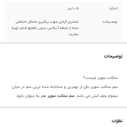
اندازه
0.5 لیتر
توضیحات
مشتری گرامی،جهت پیگیری مشکل احتمالی
حتما از لحظه آنباکس بدون تقطیع فیلم تهیه
نمایید.
توضیحات
سلکت سوپر چیست؟
سم سلکت سوپر یکی از بهترین و شناخته شده ترین سم در میان
سموم علف کش می باشد.
سم سلکت سوپر
هم به عنوان نابود
کننده و هم به عنوان کنترل کننده همه ی علف های ریز برگ و
درشت برگ در تمامی مزارع می باشد. این سم به نوعی عمل می کند
نظرات
که تمامی علف های هرز موجود در مزارع را خشک می کند و سبب