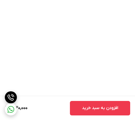
محافظ ، لباس های مخصوص و دستکش استفاده نمایید. در زمان
اسپری نمودن علف کش ها، اطمینان پیدا کنید که کودکان و
حیوانات خانگی در محوطه مکان مدنظر سمپاشی نباشند. فقط به
اندازه نیاز علف کش خریداری نمایید و آن را در مکانی امن و دور از
دسترس کودکان بگذارید.
ویژگی ها و خصوصیات علف کش سلکت سوپر
1. برای کنترل علفهــای هرز باریک برگ موثر است.
2. به مدت زمان یک ســاله و چند ســاله در مزارع چغندر قند و
ســویا به صورت پس رویشــی توصیه شده است.
افزودن به سبد خرید
1,820,000
3. علف کش سلکت سوپر از طریق برگ هاجذب شــده و به ســایر
اندام های علف هــرز انتقال می یابد.