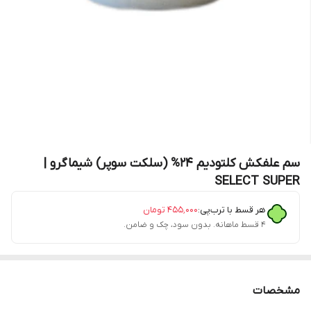
سم علفکش کلتودیم 24% (سلکت سوپر) شیماگرو |
SELECT SUPER
هر قسط با ترب‌پی:
۴۵۵٬۰۰۰
تومان
۴ قسط ماهانه. بدون سود، چک و ضامن.
مشخصات