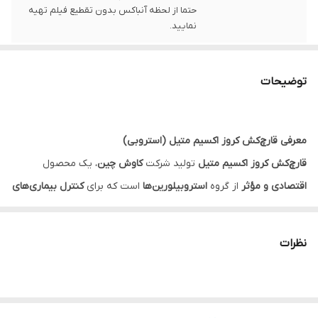
حتما از لحظه آنباکس بدون تقطیع فیلم تهیه
نمایید.
توضیحات
معرفی قارچ‌کش کروز اکسیم متیل (استروبی)
قارچ‌کش کروز اکسیم متیل
تولید شرکت
کاوش چین
، یک محصول
اقتصادی و مؤثر
از گروه
استروبیلورین‌ها
است که برای
کنترل بیماری‌های
قارچی
در محصولات کشاورزی طراحی شده است. این محصول با
کیفیت
مطلوب و قیمت مناسب
، انتخاب ایده‌آلی برای کشاورزان ایرانی است.
نظرات