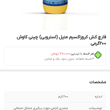
قارچ کش کروزاکسیم متیل (استروبی) چینی کاوش
200گرمی
هر قسط با ترب‌پی:
۷۷۰٬۰۰۰
تومان
۴ قسط ماهانه. بدون سود، چک و ضامن.
مشخصات
اندازه
200 گرم
توضیحات
مشتری گرامی،جهت پیگیری مشکل احتمالی