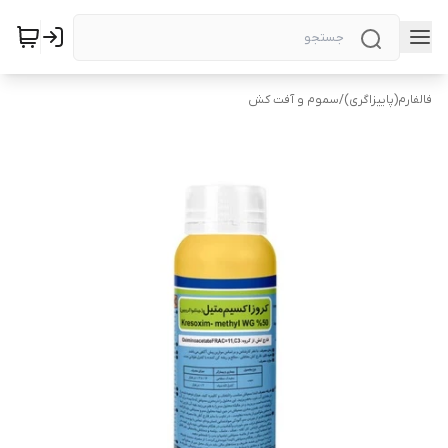
فالفارم(پاییزاگری)
/
سموم و آفت کش