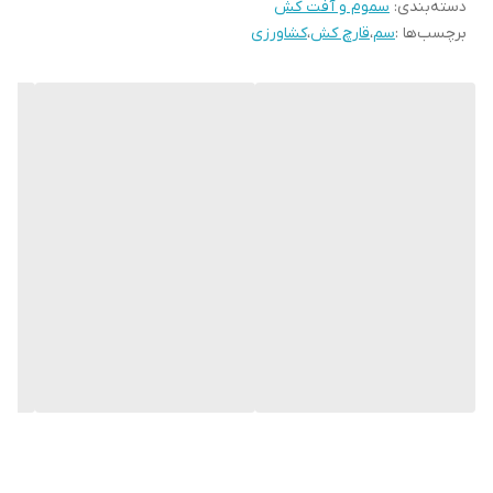
دسته‌بندی
:
سموم و آفت کش
برچسب‌ها :
سم
،
قارچ کش
،
کشاورزی
مزایای قارچ‌کش کروز اکسیم متیل
کنترل مؤثر بیماری‌های قارچی
مانند:
سفیدک پودری
سفیدک داخلی