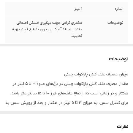
اندازه
1 لیتر
توضیحات
مشتری گرامی،جهت پیگیری مشکل احتمالی
حتما از لحظه آنباکس بدون تقطیع فیلم تهیه
نمایید.
توضیحات
میزان مصرف علف کش پاراکوات چینی
مقدار مصرف علف کش پاراکوات چینی در باغ‌های میوه 3 تا 5 لیتر در
هکتار و در زمانی است که ارتفاع علف‌های هرز ۱۰ تا ۱۵ سانتی‌متر باشد.
برای کنترل سس، به میزان 3 تا 5 لیتر در هکتار و بعد از رویش سس به
کار می‌رود. در مورد سس یونجه و شبدر، بعد از سبز شدن سس و فقط
برای از بین بردن هسته‌های اولیه آلوده به کار می‌رود.
نظرات
برای کنترل سس، محلول 10 تا 12 در هزار علف کش پاراکوات چینی رِد سان