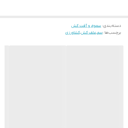
به وسیله سمپاش‌های پشتی ساده و صرفا در نواحی آلوده به سس
(سمپاشی لکه‌ای) توصیه می‌شود. علف کش پاراکوات چینی همچنین
دسته‌بندی
:
سموم و آفت کش
برای کنترل علف‌های هرز مزارع سیب زمینی و تا زمانی که ۲۰ درصد
برچسب‌ها :
سم
،
علف کش
،
کشاورزی
غده‌ها سبز شده باشند، قابل مصرف است.
یهترین زمان مصرف علفکش پاراکوت
بهترین زمان مصرف علف کش پاراکوات چینی در بیشتر درختان میوه
هسته‌دار در ماه‌های فروردین و مهر است. کاربرد این علف کش روی
انگورفرنگی، مو، تمشک و سایر میوه‌ها باید با دقت و در زمان خواب
زمستانی این گیاهان، صورت گیرد. در گونه‌های پیازدار، پاراکوات را قبل از
ظهور پیازها (حداقل سه روز قبل از ظهور در خاک‌های شنی) و یا آخر
فصل مصرف کنید.
البته باید توجه داشت که روی شاخ و برگ و پیازها راباید به خوبی
پوشاند. سمپاشی نباید در خاک‌های شنی سبک در فاصله کمتر از سه روز
مانده به رویش پیازها انجام گیرد.