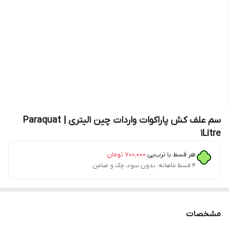
سم علف کش پاراکوات واردات چین 1لیتری | Paraquat
1Litre
هر قسط با ترب‌پی:
۷۰۰٬۰۰۰
تومان
۴ قسط ماهانه. بدون سود، چک و ضامن.
مشخصات