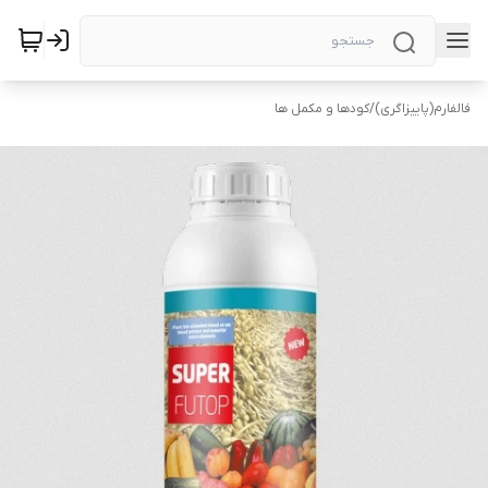
فالفارم(پاییزاگری)
/
کودها و مکمل ها