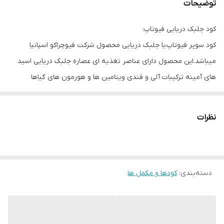
توضیحات
کود جلبک دریایی فیوتاپ:
کود سوپر فیوتاپ یا جلبک دریایی محصول شرکت فیوچراکو اسپانیا
میباشد.این محصول دارای عناصر تغذیه ای عصاره جلبک دریایی اسید
های آمینه ترکیبات آلی و قندی ویتامین ها و هورمون های گیاها
(اکسین سیتوکنین جیبرلین ) میباشد. این محصول در
فعال کردن رشد
رویشی و تولید گل و میوه گیاهان
موثر است.
نظرات
سوپرفیوتاپ برای کلیه محصولات کشاورزی و در تمامی مراحل رشدی گیاه
میتواند استفاده شود مخصوصا هنگامی که رشد گیاه به هر دلیلی
محدود یا متوقف شده باشد. در درختان میوه و سایر گیاهان بایستی قبل
دسته‌بندی
:
کودها و مکمل ها
از گلدهی و یا پس از ریزش گلبرگ ها و هنگام تشکیل میوه استفاده
شود.
ویژگی های کود سوپر فیوتاپ (جلبک دریایی):
افزایش تولید گل