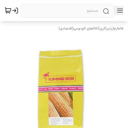
فالفارم(پاییزاگری)
/
کالاهای اکونومی(اقتصادی)