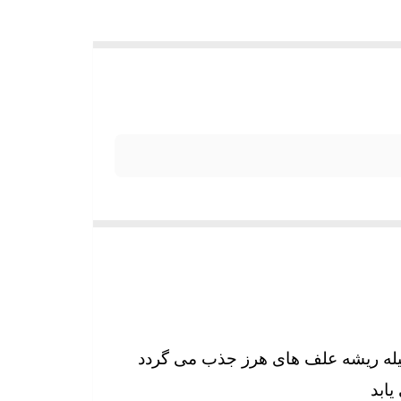
ه ریشه علف های هرز جذب می گردد
یابد