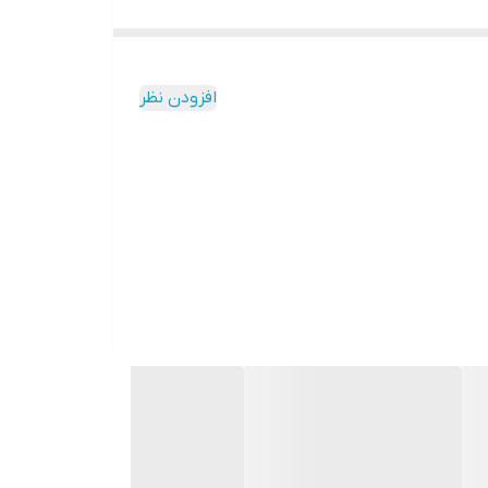
خشک شدن برگ ها می باشد. علائم ابتدا
افزودن نظر
ساله و هم چنین علف های هرز تازه
تفاده قرار می گیرد، معمولا به صورت
ار گیرد
.