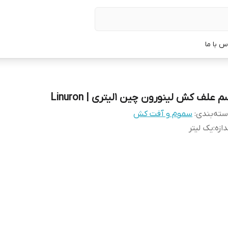
س با ما
 علف کش لینورون چین 1لیتری | Linuron
ته‌بندی
:
سموم و آفت کش
دازه
:
یک لیتر