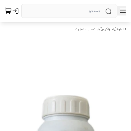
فالفارم(پاییزاگری)
/
کودها و مکمل ها