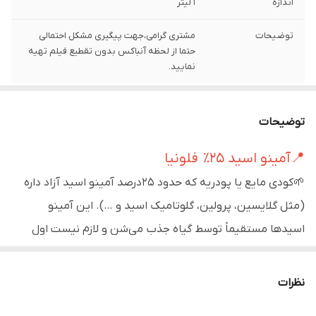
اندازه
1 لیتر
توضیحات
مشتری گرامی،جهت پیگیری مشکل احتمالی
حتما از لحظه آنباکس بدون تقطیع فیلم تهیه
نمایید.
توضیحات
📍آمینو اسید 25٪ فلونیا
🌱کودی مایع یا پودریه که حدود 25درصد آمینو اسید آزاد داره
(مثل گلایسین، پرولین، گلوتامیک اسید و …). این آمینو
اسیدها مستقیماً توسط گیاه جذب می‌شن و لازم نیست اول
ساخته بشن، برای همین خیلی سریع اثر می‌ذارن👇🏻
نظرات
🔴نقش آمینو اسیدها در گیاه