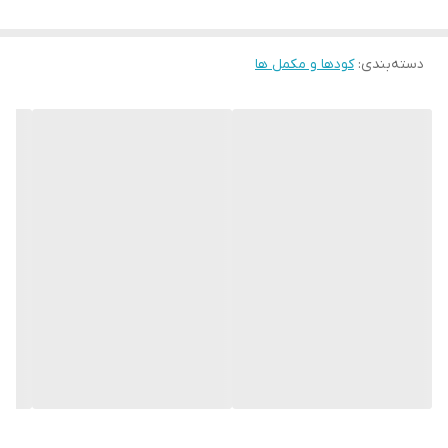
🔺افزایش رشد رویشی (برگ، ساقه)
🔺کمک به ساخت پروتئین‌ها
دسته‌بندی
:
کودها و مکمل ها
🔺افزایش کلروفیل و سبزینگی
🔺بهبود گل‌دهی و تشکیل میوه
🔺افزایش مقاومت به تنش‌ها (سرما، گرما، شوری، خشکی،
سم‌پاشی)
🔺کمک به جذب بهتر عناصر غذایی مثل آهن، روی، منگنز
🟡مزایای آمینو اسید 25٪
🔸کاهش شوک بعد از تنش‌های محیطی
🔸افزایش عملکرد و کیفیت محصول
🔸افزایش درشتی میوه و یکنواختی
🔸مناسب برای همه محصولات زراعی و باغی