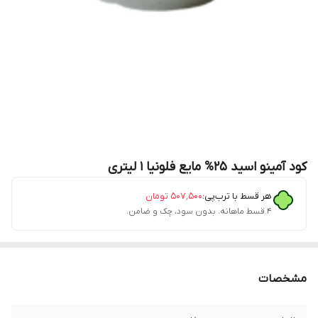
کود آمینو اسید 25% مایع فلونیا 1 لیتری
هر قسط با ترب‌پی:
۵۰۷٬۵۰۰
تومان
۴ قسط ماهانه. بدون سود، چک و ضامن.
مشخصات