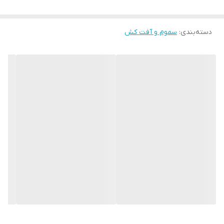
علف کشی است براي کنترل عل فهاي هرز پهن برگ در مزارع غلات اعم از
گندم، جو، چاودار و … حاوي 333 گرم در لیتر بنتازون و 233 گرم در لیتر
دسته‌بندی
:
سموم و آفت کش
دیکلوپروپ _ پی که به صورت تماسی و سیستمیک عمل مینماید.
نحوه عمل :
مولکول دیکلوپروپ _ پی از گروه شیمیایی فنوکسی کربوکسیلیک اسید
که مانند اکسینهاي مصنوعی عمل کرده و فتو سنتز و عملکرد ایندول
استیک اسید را مختل میکند. مولکول بنتازون از گروه بنزوتیادیزولها با
ایجاد اخلال در عملکرو فتوسیستم
از فتوسنتز جلوگیري مینماید.
ویژگی ها :