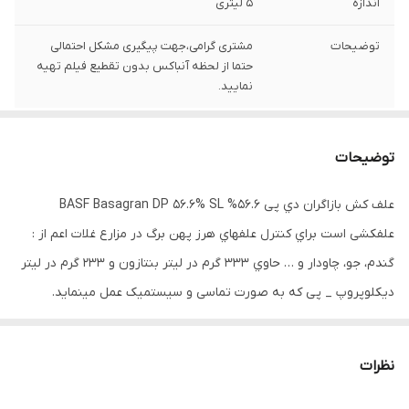
اندازه
5 لیتری
توضیحات
مشتری گرامی،جهت پیگیری مشکل احتمالی
حتما از لحظه آنباکس بدون تقطیع فیلم تهیه
نمایید.
توضیحات
علف کش بازاگران دي پی 56.6% BASF Basagran DP 56.6% SL
علفکشی است براي کنترل علفهاي هرز پهن برگ در مزارع غلات اعم از :
گندم، جو، چاودار و … حاوي 333 گرم در لیتر بنتازون و 233 گرم در لیتر
دیکلوپروپ _ پی که به صورت تماسی و سیستمیک عمل مینماید.
معرفی :
نظرات