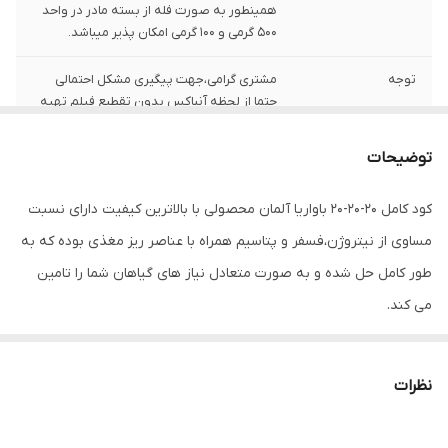
همینطور به صورت فله از بسته مادر در واحد
500 گرمی و 100 گرمی امکان پذیر میباشد.
توجه
مشتری گرامی،جهت پیگیری مشکل احتمالی
حتما از لحظه آنباکس بدون تقطیع فیلم تهیه
نمایید.
توضیحات
کود کامل 20-20-20 باواریا آلمان محصولی با بالاترین کیفیت دارای نسبت
مساوی از نیتروژن،فسفر و پتاسیم همراه با عناصر ریز مغذی بوده که به
طور کامل حل شده و به صورت متعادل نیاز های گیاهان شما را تامین
می کند.
مزایای مصرف کود کامل 20-20-20 باواریا آلمان
فاقد عناصر سنگین و کلر
نظرات
عدم رسوب در سیستم های آبیاری و مخازن
دارا بودن عناصر ریز مغذی برای تامین کامل نیاز های گیاهان شما