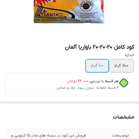
کود کامل 20-20-20 باواریا آلمان
اندازه
500 گرم
100 گرم
هر قسط با ترب‌پی:
۴۲٬۰۰۰
تومان
۴ قسط ماهانه. بدون سود، چک و ضامن.
مشخصات
توضیحات
فروش این کود در بسته های مادر 15 کیلویی و