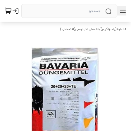
فالفارم(پاییزاگری)
/
کالاهای اکونومی(اقتصادی)