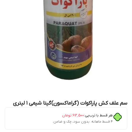
سم علف کش پاراکوات (گراماکسون)گیتا شیمی ۱ لیتری
هر قسط با ترب‌پی:
۶۱۲٬۵۰۰
تومان
۴ قسط ماهانه. بدون سود، چک و ضامن.