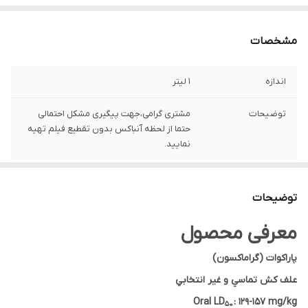
مشخصات
اندازه
1 لیتر
توضیحات
مشتری گرامی،جهت پیگیری مشکل احتمالی
حتما از لحظه آنباکس بدون تقطیع فیلم تهیه
نمایید.
توضیحات
معرفی محصول
پاراکوات (گراماکسون)
علف كش تماسي و غير انتخابي
Oral LD
: 129-157 mg/kg
50