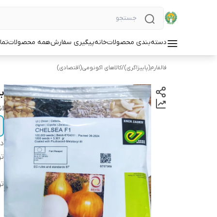
دسته‌بندی محصولات
خانه
پیگیری سفارش
همه محصولات
تما
فالفارم(پاییزاگری)
/
کالاهای اکونومی(اقتصادی)
بذ
ان
دس
ت
ت