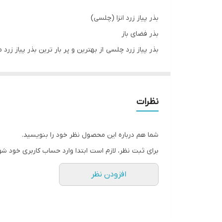
بذر پیاز زرد انزا (چلسی)
بذر فضای باز
بذر پیاز زرد چلسی از بهترین و پر بار ترین بذر پیاز زرد 
نوع رقم: هیبرید
شکل محصول: گرد
رنگ محصول: زرد بازارپسند
نظرات
تیپ محصول: روز کوتاه
دسته: بذر پیاز
شما هم درباره این محصول نظر خود را بنویسید.
برند: انزا
برای ثبت نظر، لازم است ابتدا وارد حساب کاربری خود شو
افزودن نظر