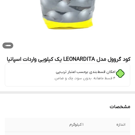
کود گروول مدل LEONARDITA یک کیلویی واردات اسپانیا
امکان قسط‌بندی برحسب اعتبار ترب‌پی
۴ قسط ماهانه. بدون سود، چک و ضامن.
مشخصات
اندازه
1 کیلوگرم