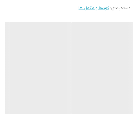
افزایش داده و جذب بهتر عناصر غذایی را توسط ریشه گیاه سبب
دسته‌بندی
:
کودها و مکمل ها
می‌شود.
مصرف این کالا در افزایش کیفیت محصول و بهبود ظاهر فیزیکی و ارزش
غذایی محصولات نقش مؤثر دارد.
عناصر تشکیل دهنده:
نیتروژن
نیتروژن
۳
ماده
۵۳/۶
۲
پتاسیم
۱۶
کربن
۲۹/۴
نیتروژن
۱
اوره‌ای (N-
کل (N)
%
آلی
%
%
(K2O)
%
آلی
%
آلی
%
Urea)