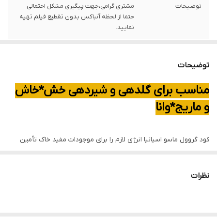
توضیحات
مشتری گرامی،جهت پیگیری مشکل احتمالی
حتما از لحظه آنباکس بدون تقطیع فیلم تهیه
نمایید.
توضیحات
مناسب برای گلدهی و شیردهی خش*خاش
و ماریج*وانا
کود گروول ماسو اسپانیا انرژی لازم را برای موجودات مفید خاک تأمین
می‌کند، بر ظرفیت نگهداشت آب در خاک تأثیر می‌گذارد، ساختمان خاک را
بهبود می‌بخشد، ظرفیت تبادل کاتیونی را بهبود داده و افزایش فراهمی
نظرات
ریزمغذی‌ها و به‌طور کلی حاصل‌خیزی خاک را به همراه دارد.
هم‌چنین قدرت جوانه‌زنی بذر را تقویت نموده و رشد و توسعه ریشه را