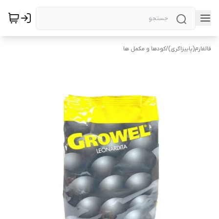
فالفارم(پاییزاگری)
/
کودها و مکمل ها