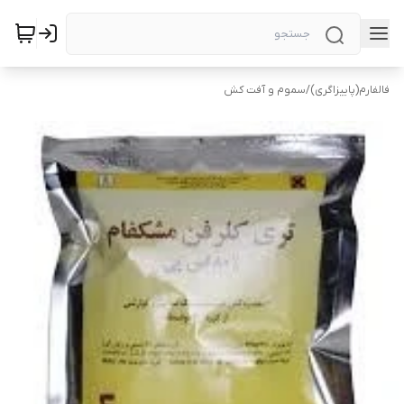
فالفارم(پاییزاگری)
/
سموم و آفت کش