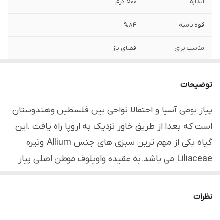
اندازه
500 گرم
قوه نامیه
%84
مناسب برای
فضای باز
توضیحات
مشتری گرامی،جهت پیگیری مشکل احتمالی
حتما از لحظه آنباکس بدون تقطیع فیلم تهیه
توضیحات
نمایید.
پیاز بومی آسیا و احتمالا نواحی بین فلسطین وهندوستان
است که بعدا از طریق خاور نزدیک به اروپا راه یافت .این
گیاه یکی از مهم ترین سبزی های جنس Allium وتیره
Liliaceae می باشد.به عقیده واویلوف موطن اصلی پیاز
خوراکی آسیای مرکزی و غربی است .عده ای نیز از قبیل
هانلت آن را بومی ایران می دانند. یکی از گیاهان قدیمی
نظرات
بوده که در 3000 سال پیش نزد کارگران اهرام مصر مورد