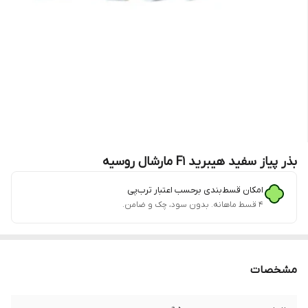
بذر پیاز سفید هیبرید F1 مارشال روسیه
امکان قسط‌بندی برحسب اعتبار ترب‌پی
۴ قسط ماهانه. بدون سود، چک و ضامن.
مشخصات