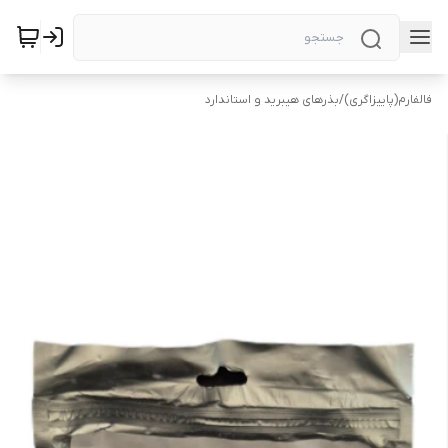
فالفارم(پاییزاگری)
/
بذرهای هیبرید و استاندارد