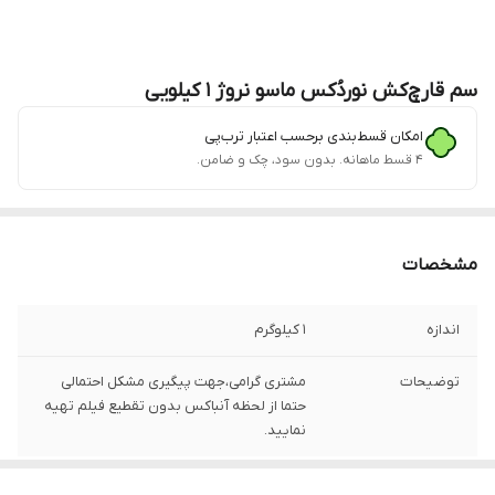
سم قارچ‌کش نوردُکس ماسو نروژ 1 کیلویی
امکان قسط‌بندی برحسب اعتبار ترب‌پی
۴ قسط ماهانه. بدون سود، چک و ضامن.
مشخصات
اندازه
1 کیلوگرم
توضیحات
مشتری گرامی،جهت پیگیری مشکل احتمالی
حتما از لحظه آنباکس بدون تقطیع فیلم تهیه
نمایید.