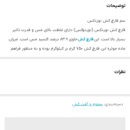
توضیحات
سم قارچ کش نوردکس
قارچ کش نوردکس (نوردوکس) دارای غلظت بالای مس و قدرت تاثیر
بسیار بالا است. این
قارچ کش
حاوی 83.9 درصد اکسید مس است. میزان
ماده موثره این قارچ کش 750 گرم بر کیلوگرم بوده و به منظور فراهم
ساختن شرایط کاری امن تر برای کارگران به صورت گرانول قابل حل در آب
است.
نظرات
راهنمای مصرف قارچ کش نوردکس
برای مهار بیماری لب شتری هلو قارچ کش نوردکس را به نسبت 2.5 در
هزار در پاییز بعد از ریختن برگ‌ها یا در بهار قبل از تورم جوانه‌ها سم
دسته‌بندی
:
سموم و آفت کش
پاشی کنید. جهت مهار آتشک درختان میوه دانه‌دار در زمان ظهور
شکوفه‌ها سم پاشی را به نسبت 1 در هزار انجام دهید. و هر 5 تا 7 روز تا
پایان دوره شکوفه‌دهی سم پاشی را تکرار کنید. قارچ کش نوردکس برای