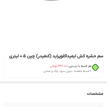
سم حشره‌ کش ایمیداکلوپراید (کنفیدر) چین 0.5 لیتری
هر قسط با ترب‌پی:
۴۶۲٬۰۰۰
تومان
۴ قسط ماهانه. بدون سود، چک و ضامن.
مشخصات