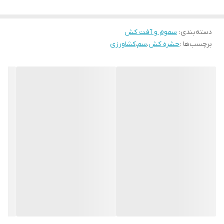
سم استفاده شده و طول مدت قرار گرفتن در معرض آن بستگی دارد.
همچنین اثرات، به سلامت شخص و یا برخی از عوامل محیطی بستگی
دسته‌بندی
:
سموم و آفت کش
دارد. حشره‌کش کنفیدور سم ضعیفی برای انسان است، با این وجود
برچسب‌ها :
حشره کش
،
سم
،
کشاورزی
عوارض شدید این سم بر روی انسان گزارش شده است. در زیر به برخی از
عوارض سم حشره‌کش کنفیدور بر انسان اشاره شده است:
بی حالی
استفراغ
اسهال
ترشح بزاق
ضعف عضلانی
راه رفتن ناهماهنگ
لرزش
کاهش فعالیت
سم کنفیدور برای مینوز