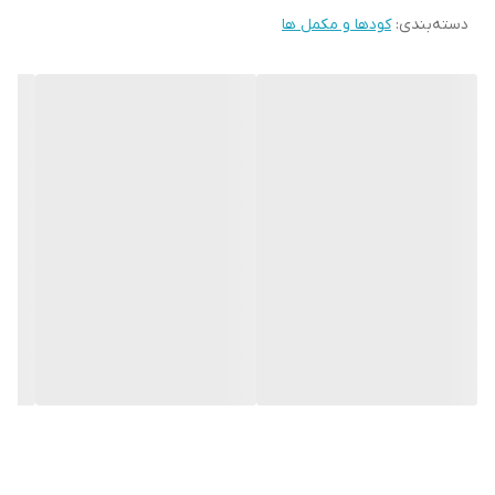
دسته‌بندی
:
کودها و مکمل ها
4-12 لیتر در
1/25-2/5 لیتر
محصولات باغی
هکتار در هر
در هکتار
نوبت
محصولات
4-12 لیتر در
1/25-2/5 لیتر
سبزی صیفی
هکتار در هر
در هکتار
جات
نوبت
پتاسیم
نیتروژن
فسفر قابل
آهن
محلول در
فولویک
اسید
مواد
عنصر
کل
استفاده
محلول
آب
اسید
هیومیک
آلی
(Fe)
)
O
(P
(N)
2
5
O)
(K
2
درصد
3%
3%
5%
0.15%
4%
10%
10%