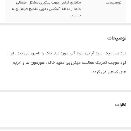
توضیحات
مشتری گرامی،جهت پیگیری مشکل احتمالی
حتما از لحظه آنباکس بدون تقطیع فیلم تهیه
نمایید.
توضیحات
کود هیومیک اسید آپاچی مواد آلی مورد نیاز خاک را تامین می کند . این
کود موجب تحریک فعالیت میکروبی مفید خاک ، هورمون ها و آنزیم
های گیاهی می گردد .
دستورالعمل
میزان مصرف
میزان مصرف
میزان مصرف بذرمال
مصرف
محلول پاشی
کودآبیاری
نظرات
1-1/25لیتر در هر 100
محصولات
1/25-2/5 لیتر
4/5 لیتر در
کیلوگرم بذر گیاهان
زراعی
در هکتار
هکتار
زراعی