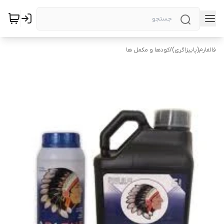
فالفارم(پاییزاگری)
/
کودها و مکمل ها