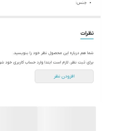
جنس:
پودر کرم_ قهوه ای رنگ
مناسب برای:
انواع درختان، گیاهان گلخانه ای و مزرعه و انواع گل و
نظرات
سایر توضیحات:
تولید چین
شما هم درباره این محصول نظر خود را بنویسید.
آمینواسید پودری سوپرآمین کاملا ارگانیک و حاوی ٪۴۲ آمینواسید و ٪۲۵ کربن آلی است. این کود که حاوی ۱۶ نوع آمینواسید ضروری ب
برای ثبت نظر، لازم است ابتدا وارد حساب کاربری خود شو
افزودن نظر