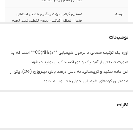
کیلویی امکان پذیر میباشد.
توجه
مشتری گرامی،جهت پیگیری مشکل احتمالی
حتما از لحظه آنباکس بدون تقطیع فیلم تهیه
نمایید.
توضیحات
اوره یک ترکیب معدنی با فرمول شیمیایی **CO(NH₂)₂** است که به
صورت صنعتی از آمونیاک و دی اکسید کربن تولید میشود.
این ماده سفید و کریستالی، به دلیل درصد بالای نیتروژن (46٪)، یکی از
مهمترین کودهای شیمیایی جهان محسوب میشود.
در کشاورزی، اوره به عنوان منبع اصلی تغذیه نیتروژنی گیاهان استفاده
میشود و نقش کلیدی در رشد سریع برگها، افزایش عملکرد محصول و
نظرات
بهبود کیفیت دانه ها دارد.
این کود به راحتی در آب حل شده و به سرعت جذب خاک میشود، بنابراین
برای محصولات استراتژیک مانند: گندم، ذرت، برنج و درختان میوه بسیار