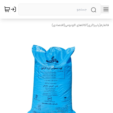
فالفارم(پاییزاگری)
/
کالاهای اکونومی(اقتصادی)