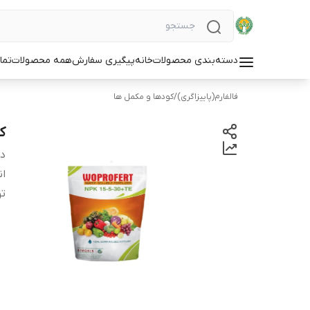
دسته‌بندی محصولات
خانه
پیگیری سفارش
همه محصولات
تما
فالفارم(پاییزاگری)
/
کودها و مکمل ها
کود ک
دس
ان
ت