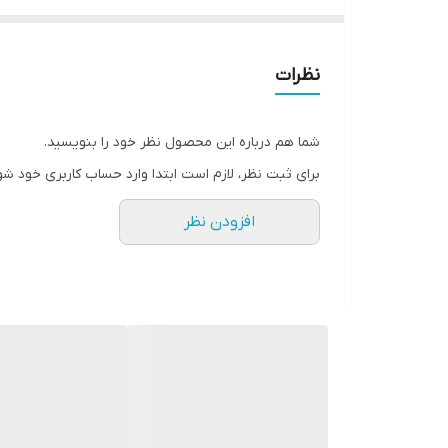
کود 30 5 15 NPK برای محصولات حساس
محتوای زیاد فسفر محلول در آب در کود است. فس
محصولات بهبود می یابد. گوگرد موجود در فرمول، ت
نظرات
یکی از عوامل کلیدی در تغذیه مواد معدنی محصول
اولیه و کاشت باعث افزایش مقاومت زمستانی مح
شما هم درباره این محصول نظر خود را بنویسید.
کود 30 5 15 وپروفرت کاملاً محلول در آب است و برای انواع خاک و برای همه شرایط محیطی (هوای سرد و گرم) مناسب است
برای ثبت نظر، لازم است ابتدا وارد حساب کاربری خود شو
میزان مصرف کود 30 5 15 NPK :
افزودن نظر
با آب آبیاری : میانگین 5 کیلوگرم در هکتار
بصورت محلول پاشی : میانگین 3 کیلوگرم در 1000 لیتر آب
روش مصرف :
بهتر است در طول مراحل تشکیل میوه یا محصول دو 
برای اثربخشی بیشتر، بهتر است در هوای خنک صب
قابلیت اختلاط کود 30 5 15:
این محصول قابلیت اختلاط با اکثر کودهای شیمیا