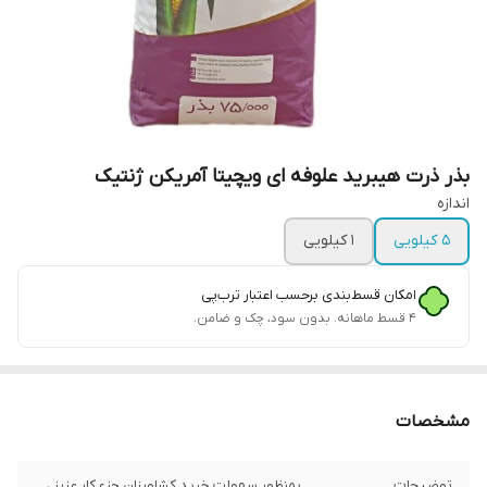
بذر ذرت هیبرید علوفه ای ویچیتا آمریکن ژنتیک
اندازه
5 کیلویی
1 کیلویی
امکان قسط‌بندی برحسب اعتبار ترب‌پی
۴ قسط ماهانه. بدون سود، چک و ضامن.
مشخصات
توضیحات
بمنظور سهولت خرید کشاورزان جزء کار عزیز ،