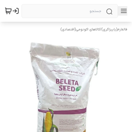
فالفارم(پاییزاگری)
/
کالاهای اکونومی(اقتصادی)