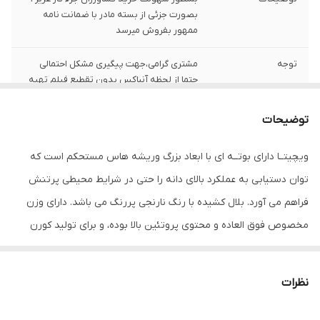
بصورت جزئی از بسته مادر با ضمانت نامه
ممهور بفروش میرسد
توجه
مشتری گرامی،جهت پیگیری مشکل احتمالی
حتما از لحظه آنباکس بدون تقطیع فیلم تهیه
نمایید.
توضیحات
ویچیتــا دارای بوتــه ای با ابعاد بزرگ وریشه هاس مستحکم است که
توان دستیابی به عملکرد بالای دانه را حتی در شرایط محیطی پرتنش
فراهم می آورد. بلال کشیده با رنگ نارنجی پررنگ می باشد. دارای وزن
مخصوص فوق العاده و محتوی پروتئین بالا بوده، و برای تولید کورن
فلکس و اسنک برپایه ذرت، مناسب است. دوره طولانی انباشت مواد
فتوسنتزی، به همراه کاهش سریع رطوبت دانه، سبب تولید و بهره وری
نظرات
بالای عملکرد در این هیبرید می شود. ویچیتا برای رشد در خاک های بارور
بسیار مناسب است.