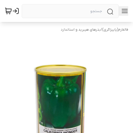
فالفارم(پاییزاگری)
/
بذرهای هیبرید و استاندارد