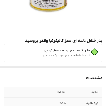
بذر فلفل دلمه ای سبز کالیفرنیا واندر پروسید
امکان قسط‌بندی برحسب اعتبار ترب‌پی
۴ قسط ماهانه. بدون سود، چک و ضامن.
مشخصات
اندازه
100 گرم
قوه نامیه
%85