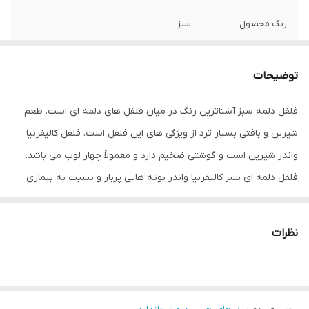
رنگ محصول
سبز
توضیحات
مشتری گرامی،جهت پیگیری مشکل احتمالی
حتما از لحظه آنباکس بدون تقطیع فیلم تهیه
توضیحات
نمایید.
فلفل دلمه سبز آشناترین رنگ در میان فلفل های دلمه ای است. طعم
شیرین و بافتی بسیار ترد از ویژگی های این فلفل است. فلفل کالیفرنیا
واندر شیرین است و گوشتی ضخیم دارد و معمولاً چهار لوب می باشد.
فلفل دلمه ای سبز کالیفرنیا واندر بوته هایی پربار و نسبت به بیماری
مقاومت بالایی دارد. مهمترین خصوصیات فلفل دلمه ای سبز کالیفرنیا
واندر پروسید عبارتند از: رقمی متوسط رس (دوره رسیدگی از زمان انتقال
نظرات
نشاء 70 تا روز) دارای میوه های درشت و صاف، شیرین و تُرد با ضخامت
مناسب در دیواره رنگ میوه سبز درخشان که پس از رسیدن کامل قرمز
رنگ می شوند میوه ها چهار گوش (بلوکی) و به اصطلاح 4 لوب و به