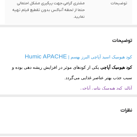
توضیحات
مشتری گرامی،جهت پیگیری مشکل احتمالی
حتما از لحظه آنباکس بدون تقطیع فیلم تهیه
نمایید.
توضیحات
Humic APACHE
کود هیومیک اسید آپاچی البرز بهسم |
کود هیومیک آپاچی
یکی از کودهای موثر در افزایش ریشه دهی بوده و
سبب جذب بهتر عناصر غذایی می‌گردد.
آنالیز کود هیومیک پتاس آپاچی
عناصر تشکیل دهنده
میزان
(%)
نظرات
پتاسیم محلول
درصد
12
فولویک اسید
درصد
8
هیومیک پتاس
درصد
70