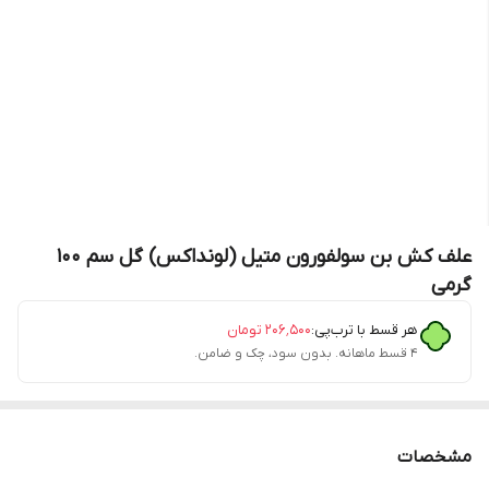
علف کش بن سولفورون متیل (لونداکس) گل سم 100
گرمی
هر قسط با ترب‌پی:
۲۰۶٬۵۰۰
تومان
۴ قسط ماهانه. بدون سود، چک و ضامن.
مشخصات