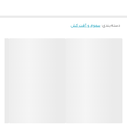
شده و با ممانعت از سنتز پروتئین و تقسیم سلولی در گیاهان
باعث مهار رشد آنها می شود. این سم به شکل گرانول ۶۰% و با نام
تجاری لونداکس در بازار خرید و فروش می شود و قیمت آن به
دسته‌بندی
:
سموم و آفت کش
عوامل مختلفی بستگی دارد.