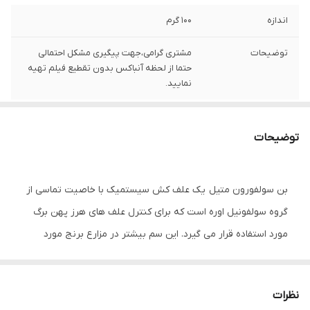
اندازه
100 گرم
توضیحات
مشتری گرامی،جهت پیگیری مشکل احتمالی
حتما از لحظه آنباکس بدون تقطیع فیلم تهیه
نمایید.
توضیحات
بن سولفورون متیل یک علف کش سیستمیک با خاصیت تماسی از
گروه سولفونیل اوره است که برای کنترل علف های هرز پهن برگ
مورد استفاده قرار می گیرد. این سم بیشتر در مزارع برنج مورد
استفاده قرار می گیرد و پس از سمپاشی باعث زردی و از بین رفتن
علف های هرز می شود.
نظرات
این
علف کش
انتخابی به محض محلول پاشی از برگ و ریشه جذب