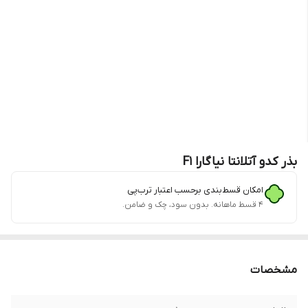
بذر کدو آتلانتا نیاگارا F1
امکان قسط‌بندی برحسب اعتبار ترب‌پی
۴ قسط ماهانه. بدون سود، چک و ضامن.
مشخصات