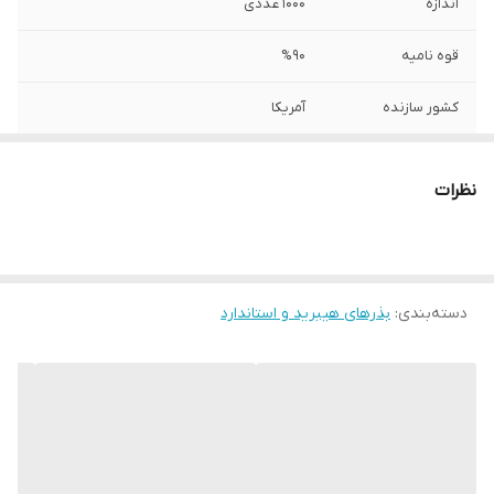
اندازه
1000 عددی
قوه نامیه
%90
کشور سازنده
آمریکا
توضیحات
مشتری گرامی،جهت پیگیری مشکل احتمالی
حتما از لحظه آنباکس بدون تقطیع فیلم تهیه
نظرات
نمایید.
دسته‌بندی
:
بذرهای هیبرید و استاندارد