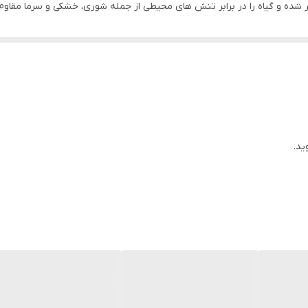
 شده و گیاه را در برابر تنش های محیطی از جمله شوری، خشکی و سرما مقاوم 
جزیه ضمانت شده
تاسیم محلول در آب
یومیک اسید
ولویک اسید
ید.
صاره جلبک دریایی
وع گیاه
یاهان زراعی
رختان میوه