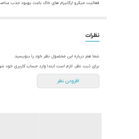
فعالیت میکرو ارگانیزم های خاک باعث بهبود جذب عناصر
ترکیبات سازنده
لئونادریت – هیدروکسید پتاسیم
میزان (%)
ت
نظرات
2
پ
7
ه
شما هم درباره این محصول نظر خود را بنویسید.
4
ف
برای ثبت نظر، لازم است ابتدا وارد حساب کاربری خود شو
2
ع
افزودن نظر
استفاده در سیستم آبیاری
ن
14-18 لیتر در هکتار
گ
16-22 لیتر در هکتار
د