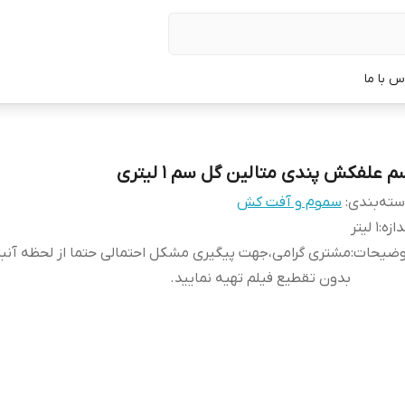
س با ما
م علفکش پندی متالین گل سم 1 لیتری
ته‌بندی
:
سموم و آفت کش
دازه
:
1 لیتر
وضیحات
:
مشتری گرامی،جهت پیگیری مشکل احتمالی حتما از لحظه آن
بدون تقطیع فیلم تهیه نمایید.