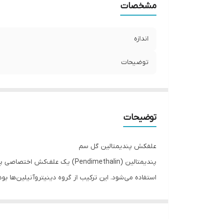
مشخصات
اندازه
توضیحات
توضیحات
علفکش پندیمتالین گل سم
استفاده می‌شود. این ترکیب از گروه دینیتروآنیلین‌ها بو
پندیمتالین گل سم به صورت فرمولاسیون‌ مایع (EC) عرضه می‌شود و پس از مصرف، روی سطح خاک ایجاد حافظه طولانی‌مدت برای کنترل علف‌ها برای چندین هفته می‌کند.
مزایای استفاده از
پندیمتالین