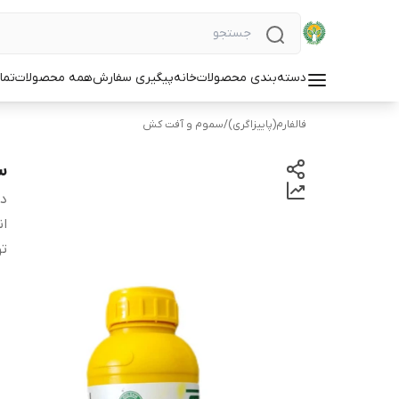
دسته‌بندی محصولات
خانه
پیگیری سفارش
همه محصولات
تما
فالفارم(پاییزاگری)
/
سموم و آفت کش
س
دس
ان
ت