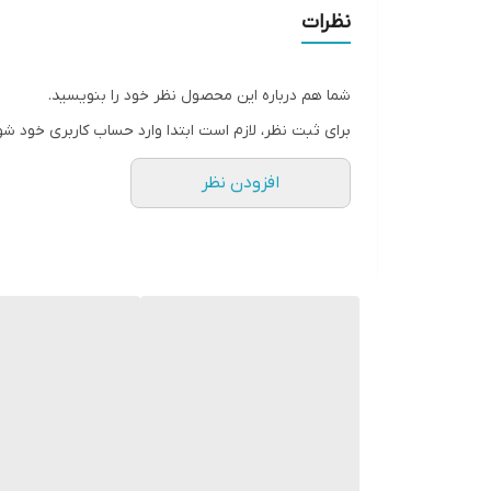
کنترل پیش‌رویشی علف‌های هرز:
با استفاده قبل از 
نظرات
اثر طولانی‌مدت در خاک:
بقای اثر تا چند هفته (و ب
طیف کنترل وسیع:
موثر بر بسیاری از علف‌های پهن‌ب
شما هم درباره این محصول نظر خود را بنویسید.
انتخاب‌پذیری بالا:
با رعایت میزان و زمان مصرف، معمول
برای ثبت نظر، لازم است ابتدا وارد حساب کاربری خود شو
کاهش نیاز به علف‌کش‌های پس از رویش:
با کنترل 
افزودن نظر
هشدارها و احتیاطات
هنگام تهیه و مصرف محلول، حتماً دستکش، عینک و
برای آبزیان سمی است؛ از ورود آن به چاه‌ها، نهر و د
از مخلوط کردن پندیمتالین با کودهای قلیایی یا س