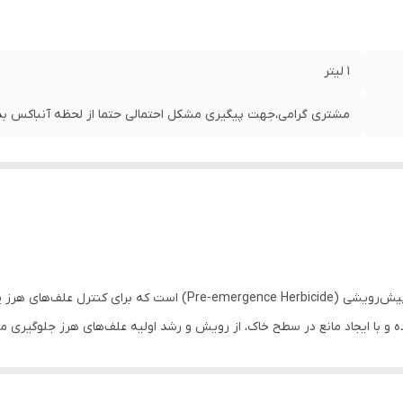
1 لیتر
مشتری گرامی،جهت پیگیری مشکل احتمالی حتما از لحظه آنباکس بدو
پندیمتالین (Pendimethalin) یک علف‌کش اختصاصی پیش‌رویشی (Herbicide
ده و با ایجاد مانع در سطح خاک، از رویش و رشد اولیه علف‌های هرز جلوگیری می