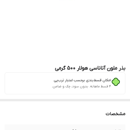
بذر ملون آناناسی هولار 500 گرمی
امکان قسط‌بندی برحسب اعتبار ترب‌پی
۴ قسط ماهانه. بدون سود، چک و ضامن.
مشخصات