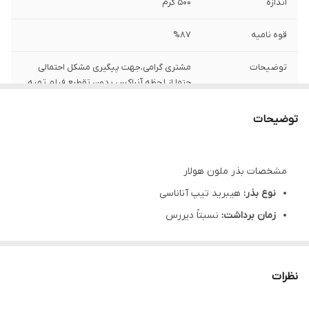
اندازه
500 گرم
قوه نامیه
%87
توضیحات
مشتری گرامی،جهت پیگیری مشکل احتمالی
حتما از لحظه آنباکس بدون تقطیع فیلم تهیه
نمایید.
توضیحات
مشخصات بذر ملون هولار
نوع بذر:
هیبرید تیپ آناناسی
زمان برداشت:
نسبتاً دیررس
شرکت تولیدکننده:
هولار آمریکا
نظرات