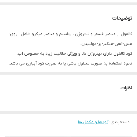
توضیحات
کالفول از عناصر فسفر و نیتروژن ، پتاسیم و عناصر میکرو شامل : روی-
مس-آهن-منگنز-بر-مولیبدن.
کود کالفول دارای نیتروژن بالا و ویژگی حلالیت زیاد به خصوص آب.
نحوه استفاده به صورت محلول پاشی یا به صورت کود آبیاری می باشد.
کود کالفول به علت داشتن عنصر پتاسیم اثر خاصی در رشد گیاهان و
محصولات کشاورزی دارد ( به ویژه در مرحله تشکیل و رشد میوه و دانه )
نظرات
افزایش کیفیت محصولات کشاورزی و باغات.
رنگ آوری و داشتن بازار مناسب برای میوه­ های حاصل از این کود.
بهبود میزان درصد روغن در دانه های روغنی.
دسته‌بندی
:
کودها و مکمل ها
افزایش دانه محصولات و بهبود کیفیت علوفه ها.
مقاومت قابل توجه گیاهان در برابر آفات و بیماریهایی نظیر بیماری