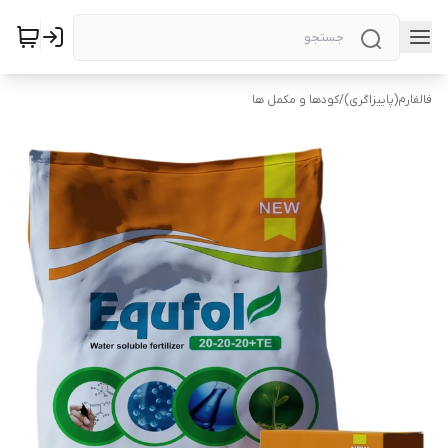
فالفارم(پاییزاگری)
/
کودها و مکمل ها