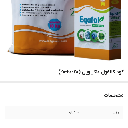
کود کالفول 10کیلویی (20-20-20)
مشخصات
وزن
10 کیلو