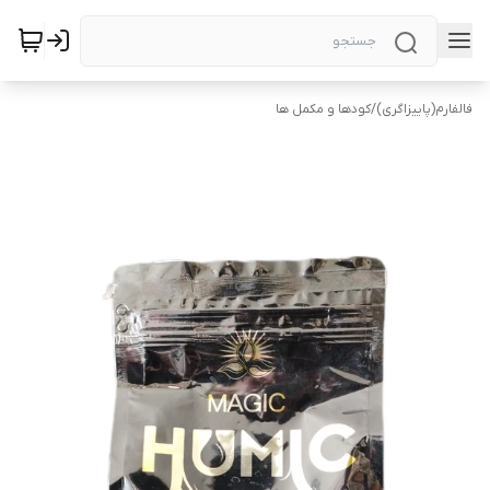
فالفارم(پاییزاگری)
/
کودها و مکمل ها