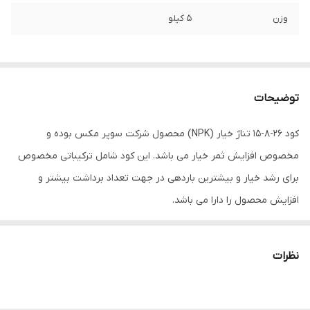
وزن
5 کیلو
توضیحات
کود 26-8-15 تناژ خیار (NPK) محصول شرکت سوپر مکس بوده و
مخصوص افزایش ثمر خیار می باشد. این کود شامل ترکیباتی مخصوص
برای رشد خیار و بیشترین باردهی در جهت تعداد برداشت بیشتر و
افزایش محصول را دارا می باشد.
کود تناژ خیار ۲۶-۸-۱۵ سوپر مکس
بسته بندی
5 کیلوگرمی
نظرات
حالت محصول
پودر
مناسب برای
خیار