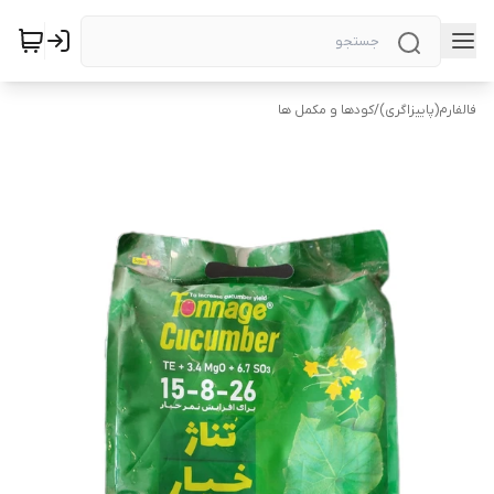
فالفارم(پاییزاگری)
/
کودها و مکمل ها