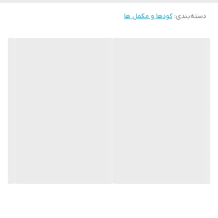
موارد مصرف
افزایش تناژ خیار، شادابی بوته
دسته‌بندی
:
کودها و مکمل ها